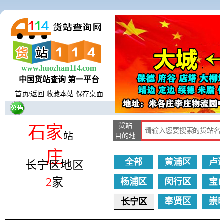
www.huozhan114.com
中国货站查询 第一平台
首页
/
返回
收藏本站
保存桌面
货站
石家
站
目的地
庄
全部
黄浦区
卢
长宁区地区
2
家
杨浦区
闵行区
宝
奉贤区
崇
长宁区