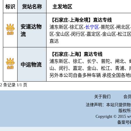
标识
货站名称
主发地区
【石家庄-上海全境】直达专线
安道达物
浦东新区-徐汇区-
长宁区
-普陀区-闸北区
流
区-宝山区-闵行区-嘉定区-金山区-松江区
直达
【石家庄-上海】直达专线
浦东新区、徐汇、长宁、普陀、闸北、
中运物流
山、闵行、嘉定、金山、松江、青浦、
另外本公司自备多种车辆 承揽全国各
2 条记录 1/1 页
关于我们
会
法律声明：本站只提供物
版权所
Copyright © 2015 w
备案号