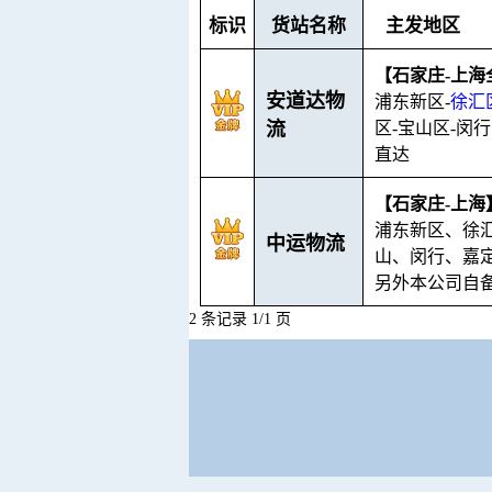
标识
货站名称
主发地区
【石家庄-上海
安道达物
浦东新区-
徐汇
流
区-宝山区-闵行
直达
【石家庄-上海
浦东新区、徐
中运物流
山、闵行、嘉
另外本公司自
2 条记录 1/1 页