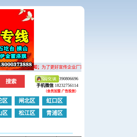
重要通知；
为了更好宣传企业厂家 货站114首页 新开设；
企业
390806696
手机微信
18232756114
（会员加盟 广告投放）
陀区
闸北区
虹口区
山区
松江区
青浦区