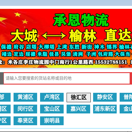
部
黄浦区
卢湾区
静安区
普
徐汇区
浦区
闵行区
宝山区
嘉兴区
浦东新区
金
宁区
奉贤区
崇明县