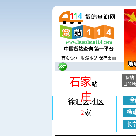
www.huozhan114.com
中国货站查询 第一平台
首页
/
返回
收藏本站
保存桌面
货站
石家
站
目的地
庄
全
徐汇区地区
2
家
杨
长