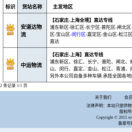
标识
货站名称
主发地区
【石家庄-上海全境】直达专线
安道达物
浦东新区-徐汇区-长宁区-普陀区-闸北区
流
区-宝山区-
闵行区
-嘉定区-金山区-松江
直达
【石家庄-上海】直达专线
浦东新区、徐汇、长宁、普陀、闸北、
中运物流
山、闵行、嘉定、金山、松江、青浦、
另外本公司自备多种车辆 承揽全国各
2 条记录 1/1 页
关于我们
会
法律声明：本站只提供物
版权所
Copyright © 2015 w
备案号