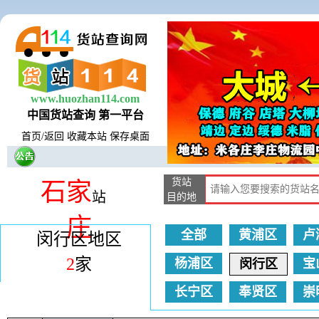
www.huozhan114.com
中国货站查询 第一平台
首页
/
返回
收藏本站
保存桌面
货站
石家
站
目的地
庄
全部
黄浦区
卢
闵行区地区
2
家
杨浦区
宝
闵行区
长宁区
奉贤区
崇