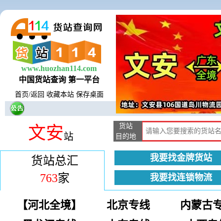
www.huozhan114.com
中国货站查询 第一平台
首页
/
返回
收藏本站
保存桌面
货站
文安
站
目的地
我要找金牌货站
货站总汇
763
家
我要找连锁物流
【河北全境】
北京专线
内蒙古